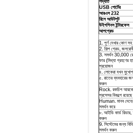
পদ্ধতি
USB পোর্টের
আরএস 232
রিলে আউটপুট
উইগগিনস ইন্টারফেস
আপগ্রেড
1. পূর্ণ দেখার কোণ স
2. শিল্প গ্রেড, জলরোধ
3. সমর্থন 30,000 র
ফার (মিথ্যা গ্রহণের
প্রয়োজন
৪. লোকেরা যখন মুখোশ 
৫. রাতের ব্যবহারের জন
করুন
Rock. রকচিপ আরকে 
প্রসেসর বিকল্পে রয়েছে
Human. মানব দেহের ত
সমর্থন করে
৮. আইডি কার্ড রিডার,
করুন
9. সিস্টেমের জন্য বি
সমর্থন করুন