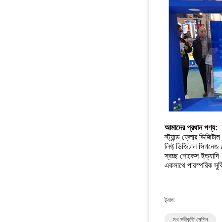
আমাদের প্রধান পণ্য:
স্ট্যান্ড ফ্লোর ডিজিট
লিফ্ট ডিজিটাল সিগনেজ
স্বচ্ছ শোকেস ইত্যাদি
একসাথে পারস্পরিক সু
ট্যাগ:
মুখ স্বীকৃতি মেশিন