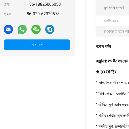
টেল:
+86-18825066050
মুখ সনাক্তকরণ:
ফ্যাক্স:
86-020-62320578
সফটওয়্যার:
বিশেষভাবে তুলে ধরা
যোগাযোগ
পণ্যের বর্ণনা
অ্যান্ড্রয়েড ইনফ্রার
পণ্যের বৈশিষ্ট্য:
* তাপমাত্রা পরিমাপ এব
* শিল্প-গ্রেড ডিজাইন,
* জীবিত মুখ সনাক্তকর
* গভীর শেখার অ্যালগ
* নমনীয় মুখ টেম্পলে