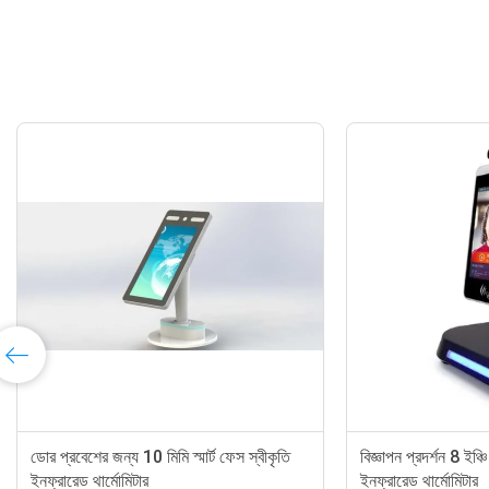
নন-কন্টাক্ট ইনফ্রারেড থার্মোমিটার ফেস রিকগনিশন
২ মিলিয়ন পিক্সেল 2.5 
EMMC 8G স্টোরেজ
জন্য ইনফ্রারেড থার্মোমি