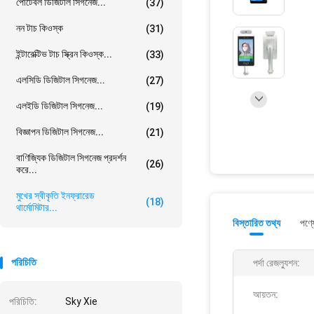
পোর্টেবল ডিজিটাল সিগনেজ...
(37)
নন টাচ কিওস্ক
(31)
ইন্টারেক্টিভ টাচ স্ক্রিন কিওস্ক...
(33)
এলসিডি ডিজিটাল সিগনেজ...
(27)
এলইডি ডিজিটাল সিগনেজ...
(19)
বিজ্ঞাপন ডিজিটাল সিগনেজ...
(21)
বাণিজ্যিক ডিজিটাল সিগনেজ প্রদর্শন
(26)
করে...
মুখের স্বীকৃতি ইনফ্রারেড
(18)
থার্মোমিটার...
বিস্তারিত তথ্য
পণ্য
পরিচিতি
পর্দা রেজল্যুশন:
আয়তন:
পরিচিতি:
Sky Xie