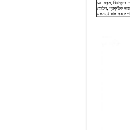
১০. স্কুল, বিমানবন্দর,
হোটেল, প্রাকৃতিক জায়
একসাথে কাজ করতে প