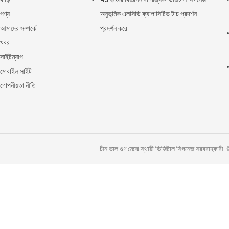
পণ্য
অনুভূমিক এলসিডি ক্যাপাসিটিভ টাচ প্রদর্শন
আমাদের সম্পর্কে
প্রদর্শন করে
খবর
সাইটম্যাপ
মোবাইল সাইট
গোপনীয়তা নীতি
চীন ভাল গুণ মেঝে স্থায়ী ডিজিটাল সিগনেজ সরব