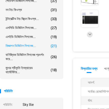
পোর্টেবল ডিজিটাল সিগনেজ...
(37)
নন টাচ কিওস্ক
(31)
ইন্টারেক্টিভ টাচ স্ক্রিন কিওস্ক...
(33)
এলসিডি ডিজিটাল সিগনেজ...
(27)
এলইডি ডিজিটাল সিগনেজ...
(19)
বিজ্ঞাপন ডিজিটাল সিগনেজ...
(21)
বাণিজ্যিক ডিজিটাল সিগনেজ প্রদর্শন
(26)
করে...
মুখের স্বীকৃতি ইনফ্রারেড
বিস্তারিত তথ্য
পণ্য
(18)
থার্মোমিটার...
আদর্শ:
পরিচিতি
সর্বোচ্চ রেজোলিউশ
র্যাম:
পরিচিতি:
Sky Xie