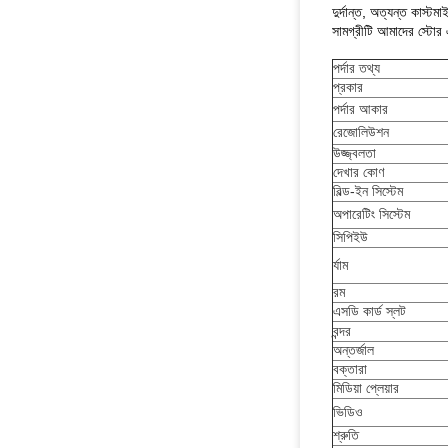
পর্দার তথ্য
প্রকার
পর্দার আকার
রেজোলিউশন
উজ্জ্বলতা
দেখার কোণ
বিল্ড-ইন সিস্টেম
অপারেটিং সিস্টেম
সিপিইউ
র্যাম
রম
এসডি কার্ড স্লট
বন্দর
অন্তর্জাল
বক্তারা
মিডিয়া প্লেয়ার
ভিডিও
শ্রুতি
ছবি