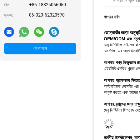
বিশেষভাবে তুলে ধরা
টেল:
+86-18825066050
ফ্যাক্স:
86-020-62320578
পণ্যের বর্ণনা
রেস্তোরাঁর জন্য অনুভূম
OEM/ODM এবং নমুনা 
মেনু ডিজিটাল সাইনেজ বাস্
যোগাযোগ
মেসেজিং -এর জন্য ডিজাইন
আপনার পণ্য ভিজ্যুয়াল মার
এইচটিডিএসডির খুচরা মেনু
আপনার গ্রাহকদের ভিতরে
কাস্টমাইজড মেসেজিং এর ভ
আকৃষ্ট করতে এবং তাদের 
আপনার ব্র্যান্ডের জন্য চা
মেনু ডিজিটাল সিগনেজ থেক
নমনীয় ইনস্টলেশন, কন
দুর্দান্ত, অত্যন্ত কাস্ট
সামগ্রীটি আমাদের স্টোর 