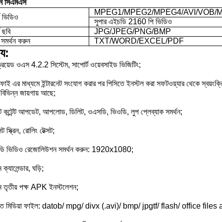
াপন সিএমএস
MPEG1/MPEG2/MPEG4/AVI/VOB/MO
ট ভিডিও
সুপার এইচডি 2160 পি ভিডিও
ট ছবি
JPG/JPEG/PNG/BMP
মর্থন করুন
TXT/WORD/EXCEL/PDF
্য:
্ড্রয়েড ওএস 4.2.2 সিস্টেম, সাপোর্ট ওয়েবসাইড ভিজিটিং;
ইফাই এর মাধ্যমে ইন্টারনেট সংযোগ করার পর পিসিতে ইনস্টল করা সফটওয়্যার থেকে স্বয়ংক
বিভিন্ন জায়গায় আছে;
ট কন্টেন্ট আপডেট, আপলোড, ডিলিট, ওএসডি, ভিওডি, লুপ প্লেব্যাক সমর্থন;
ট স্ক্রিন, রোলিং টেক্সট;
ডি ভিডিও রেজোলিউশন সমর্থন করুন: 1920x1080;
 ক্যালেন্ডার, ঘড়ি;
থন তৃতীয় পক্ষ APK ইনস্টলেশন;
থিত মিডিয়া ফাইল: datob/ mpg/ divx (.avi)/ bmp/ jpgtf/ flash/ office file