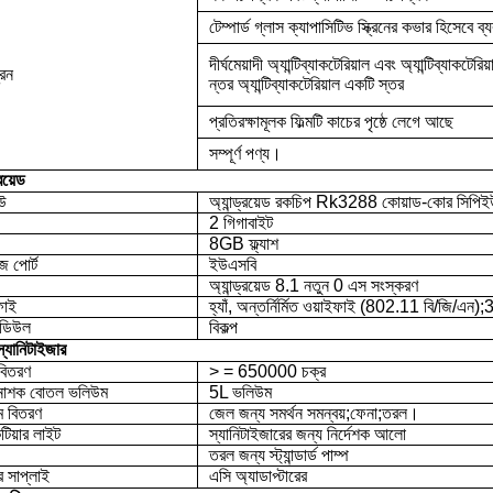
টেম্পার্ড গ্লাস ক্যাপাসিটিভ স্ক্রিনের কভার হিসেবে ব্
দীর্ঘমেয়াদী অ্যান্টিব্যাকটেরিয়াল এবং অ্যান্টিব্যাকটে
রিন
ন্তর অ্যান্টিব্যাকটেরিয়াল একটি স্তর
প্রতিরক্ষামূলক ফিল্মটি কাচের পৃষ্ঠে লেগে আছে
সম্পূর্ণ পণ্য।
্রয়েড
উ
অ্যান্ড্রয়েড রকচিপ Rk3288 কোয়াড-কোর সিপিই
2 গিগাবাইট
8GB ফ্ল্যাশ
জ পোর্ট
ইউএসবি
অ্যান্ড্রয়েড 8.1 নতুন 0 এস সংস্করণ
ফাই
হ্যাঁ, অন্তর্নির্মিত ওয়াইফাই (802.11 বি/জি/
ডিউল
বিকল্প
্যানিটাইজার
বিতরণ
> = 650000 চক্র
ুনাশক বোতল ভলিউম
5L ভলিউম
 বিতরণ
জেল জন্য সমর্থন সমন্বয়;ফেনা;তরল।
েটিয়ার লাইট
স্যানিটাইজারের জন্য নির্দেশক আলো
তরল জন্য স্ট্যান্ডার্ড পাম্প
র সাপ্লাই
এসি অ্যাডাপ্টারের