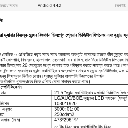
রেটিং সিস্টেম:
Android 4.4.2
সিপিইউ:
ণনা
া স্ক্যানার কিয়স্ক সেন্সর বিজ্ঞাপন ডিসপ্লে প্লেয়ার ডিজিটাল সিগনেজ এবং হ্যান্ড স্য
:
ড়ে কোভিড -১ of ছড়িয়ে পড়ার সাথে সাথে আমাদের অবশ্যই আমাদের হাতকে জীবাণুমুক্ত কর
ি কোম্পানি, বিমানবন্দর, হাসপাতাল, রেস্তোরাঁ, বার বা জিম, হাত দিয়ে ডিজিটাল সিগনেজ 
াইজার ডিসপেন্সার 20 সেকেন্ডের মধ্যে আপনার হাত পরিষ্কার করতে সাহায্য করতে পারে।আপন
ড ইন্ডাকশন স্বয়ংক্রিয় হ্যান্ড স্যানিটাইজার অগ্রভাগের মাধ্যমে হ্যান্ড স্যানিটাইজার, এবং 
্য শিক্ষামূলক ভিডিও চালান।স্বাস্থ্য সুবিধার পাশাপাশি বিজ্ঞাপনের উপার্জন
অর্থনৈতিক পুনরুদ্ধারের দিকে এগিয়ে যেতে সাহায্য করতে পারে।
ন স্পেসিফিকেশন
 নাম
21.5 "হ্যান্ড স্যানিটাইজার এলসিডি ডিজিটাল সিগ
LG/AUO/BOE ব্র্যান্ডের LCD প্যানেল (সম্পূর্
লিউশন
1080*1920
ত অনুপাত
3000: 01: 00
লতা
250cd/m2
় এলাকা (মিমি)
473*296 মিমি
নন টাচ স্ক্রিন এবং ক্যাপাসিটিভ টাচ স্ক্রিন