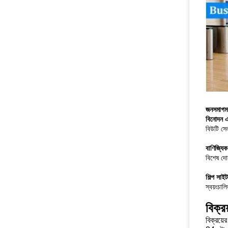
জনসমাগম
বিনোদন 
বিউটি সে
বাণিজ্যিক
বিশেষ দো
শিল্প সাই
স্বয়ংচালি
বিক্র
বিক্রয়