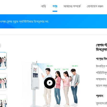
বাড়ি
পণ্য
আমাদের সম্পর্কে
যোগাযোগ করুন
 কিওস্ক সেন্সর হ্যান্ড স্যানিটাইজার ডিসপেন্সার সহ
ফ্লোর স্ট
ডিসপেন্স
পণ্যের বি
উৎপত্তি স
পরিচিতিমু
সাক্ষ্যদান:
মডেল নম্ব
প্রদান:
ন্যূনতম চ