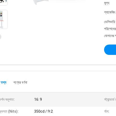
মূল্য:
প্যাকেজিং
ডেলিভারি 
পরিশোধের 
যোগানের ক
 তথ্য
পণ্যের বর্ণনা
দর্শন অনুপাত:
16: 9
স্ট্যান্ডার্
্জ্বলতা (nits):
350cd / মি 2
র্যাম: