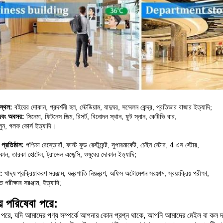
স্থল:
বইয়ের দোকান, প্রদর্শনী হল, স্টেডিয়াম, যাদুঘর, সম্মেলন কেন্দ্র, প্রতিভার বাজার ইত্যাদি;
এবং অবসর:
সিনেমা, ফিটনেস জিম, রিসর্ট, বিনোদন স্থান, ফুট স্নান, কেটিভি বার,
লুন, গলফ কোর্স ইত্যাদি।
 প্রতিষ্ঠান:
পশ্চিমা রেস্তোরাঁ, ফাস্ট ফুড রেস্টুরেন্ট, সুপারমার্কেট, চেইন স্টোর, 4 এস স্টোর,
কান, তারকা হোটেল, ট্রাভেল এজেন্সি, ওষুধের দোকান ইত্যাদি;
ট:
খাদ্য প্রক্রিয়াকরণ সরঞ্জাম, যন্ত্রপাতি নিয়ন্ত্রণ, অফিস অটোমেশন সরঞ্জাম, স্বয়ংক্রিয় পরীক্ষা,
ত পরীক্ষার সরঞ্জাম, ইত্যাদি;
য় পরিষেবা পরে:
ের পরে, যদি আমাদের পণ্য সম্পর্কে আপনার কোন প্রশ্ন থাকে, আপনি আমাদের মেইল ​​বা কল