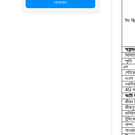
যোগাযোগ
টাচ স্ক্
অ্যান্ড
সিপিই
স্মৃতি
ক্স
স্টোরে
ওএস
ওয়াই
4G ম
অটো স
জীবন 
জীবাণ
ভলিউম
ইন্ডিক
পাম্প
পাওয়া