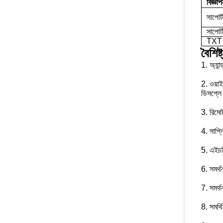
বিজ্ঞ
সাপোর্
সাপোর্
TXT স
বৈশিষ্ট
1. অ্যান
2. ওয়া
ডিসপ্লে 
3. রিমো
4. সাপ্লি
5. এইচ
6. সমর্থন
7. সমর্
8. সমর্