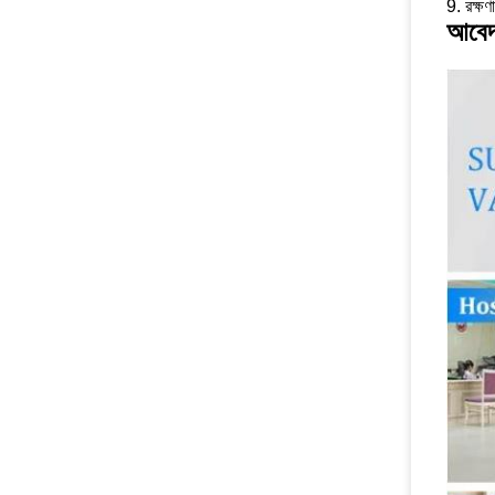
9. রক্ষণ
আবে