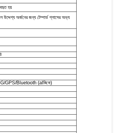
যবহৃত হয়
রিয়াল উদ্দেশ্য অর্জনের জন্য টেম্পার্ড গ্লাসের অভ্য
উ
এন);3G/GPS/Bluetooth (alচ্ছিক)