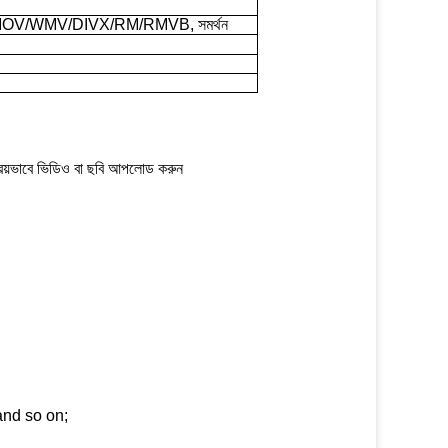
V/WMV/DIVX/RM/RMVB, সমর্থন
্রিয়ভাবে ভিডিও বা ছবি আপলোড করুন
s and so on;