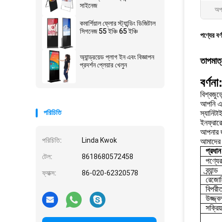
সাইনেজ
অপা
কমার্শিয়াল ফ্লোর স্ট্যান্ডিং ডিজিটাল
সিগনেজ 55 ইঞ্চি 65 ইঞ্চি
পণ্যের বর্
অ্যান্ড্রয়েড প্লাগ ইন এবং বিজ্ঞাপন
তাপমাত্র
প্রদর্শন প্লেয়ার খেলুন
বর্ণনা
বিশ্বজু
আপনি একট
পরিচিতি
স্যানিট
ইনফ্রারে
আপনার জন
পরিচিতি:
Linda Kwok
আমাদের 
প্রধা
টেল:
8618680572458
পণ্যের
ব্র্যান্ড
ফ্যাক্স:
86-020-62320578
রেজো
বিপরী
উজ্জ্ব
সক্রিয