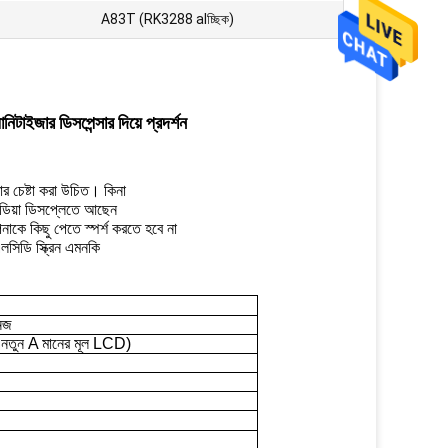
A83T (RK3288 alচ্ছিক)
ানিটাইজার ডিসপেন্সার দিয়ে প্রদর্শন
ার চেষ্টা করা উচিত।
কিনা
মিডিয়া ডিসপ্লেতে আছেন
াকে কিছু পেতে স্পর্শ করতে হবে না
এলসিডি স্ক্রিন এমনকি
নেজ
ণ নতুন A মানের মূল LCD)