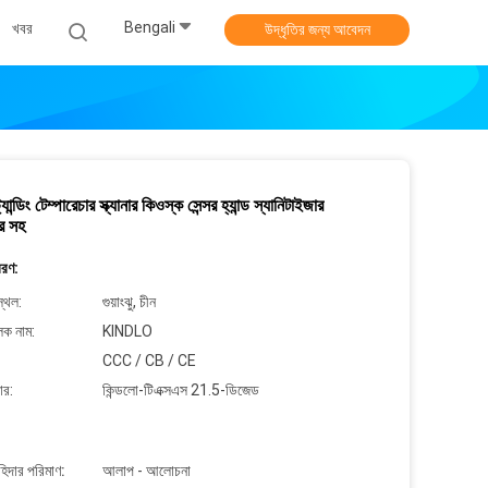
Bengali
খবর
উদ্ধৃতির জন্য আবেদন
্যান্ডিং টেম্পারেচার স্ক্যানার কিওস্ক সেন্সর হ্যান্ড স্যানিটাইজার
ার সহ
বরণ:
্থল:
গুয়াংঝু, চীন
লক নাম:
KINDLO
CCC / CB / CE
ার:
কিন্ডলো-টিএক্সএস 21.5-ডিজেড
াহিদার পরিমাণ:
আলাপ - আলোচনা