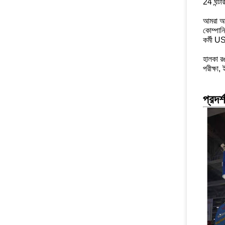
24 ঘন্ট
আমরা আমা
কোম্পান
কর্মী U
হালকা রঙ
পরীক্ষা,
প্রদর্