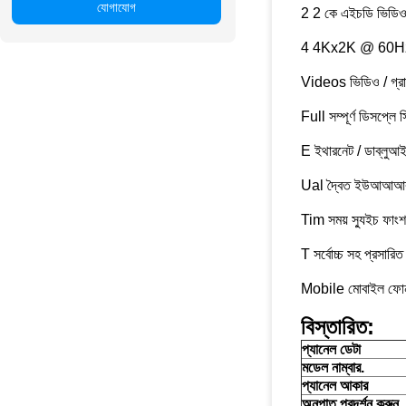
যোগাযোগ
2 2 কে এইচডি ভিডিও 
4 4Kx2K @ 60Hz ভি
Videos ভিডিও / গ্রাফি
Full সম্পূর্ণ ডিসপ্লে
E ইথারনেট / ডাব্লুআই
Ual দ্বৈত ইউআআআরটি 
Tim সময় স্যুইচ ফাংশ
T সর্বোচ্চ সহ প্রসার
Mobile মোবাইল ফোন স
বিস্তারিত:
প্যানেল ডেটা
মডেল নাম্বার.
প্যানেল আকার
অনুপাত প্রদর্শন করুন