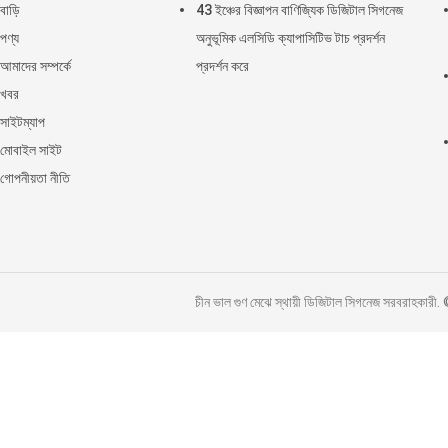
বাড়ি
43 ইঞ্চের বিজ্ঞাপন বাণিজ্যিক ডিজিটাল সিগনেজ
পণ্য
অনুভূমিক এলসিডি ক্যাপাসিটিভ টাচ প্রদর্শন
আমাদের সম্পর্কে
প্রদর্শন করে
খবর
সাইটম্যাপ
মোবাইল সাইট
গোপনীয়তা নীতি
চীন ভাল গুণ মেঝে স্থায়ী ডিজিটাল সিগনেজ সরব