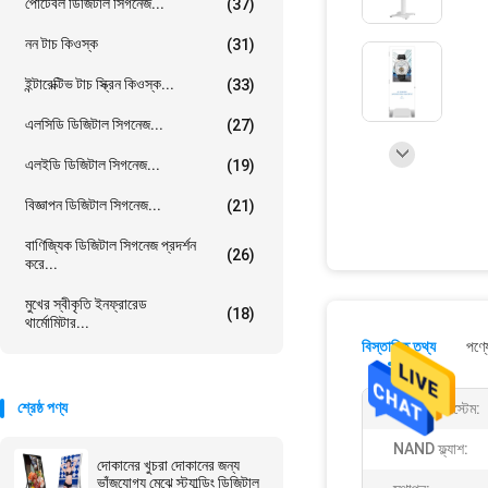
পোর্টেবল ডিজিটাল সিগনেজ...
(37)
নন টাচ কিওস্ক
(31)
ইন্টারেক্টিভ টাচ স্ক্রিন কিওস্ক...
(33)
এলসিডি ডিজিটাল সিগনেজ...
(27)
এলইডি ডিজিটাল সিগনেজ...
(19)
বিজ্ঞাপন ডিজিটাল সিগনেজ...
(21)
বাণিজ্যিক ডিজিটাল সিগনেজ প্রদর্শন
(26)
করে...
মুখের স্বীকৃতি ইনফ্রারেড
(18)
থার্মোমিটার...
বিস্তারিত তথ্য
পণ্য
শ্রেষ্ঠ পণ্য
অপারেটিং সিস্টেম:
NAND ফ্ল্যাশ:
দোকানের খুচরা দোকানের জন্য
ভাঁজযোগ্য মেঝে স্ট্যান্ডিং ডিজিটাল