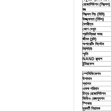
রেজোলিউশন (পিক্সেল)
রঙ
পিক্সেল পিচ (মিমি)
উজ্জ্বলতা (নিটস)
বৈপরীত্য
কোণ দেখুন
প্রতিক্রিয়া সময়
জীবন (ঘন্টা)
অপারেটিং সিস্টেম
সিপিইউ
স্মৃতি
NAND ফ্ল্যাশ
ইন্টারফেস
স্পেসিফিকেশন
উপাদান
স্থাপন
একক পরিমান
চিত্র রেজোলিউশন
ভিডিও রেজল্যুশন
স্পিকার
দূরবর্তী নিয়ামক