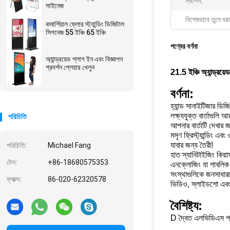
স্থাপন:
সাইনেজ
বিশেষভাবে তুলে ধরা
কমার্শিয়াল ফ্লোর স্ট্যান্ডিং ডিজিটাল
সিগনেজ 55 ইঞ্চি 65 ইঞ্চি
পণ্যের বর্ণনা
অ্যান্ড্রয়েড প্লাগ ইন এবং বিজ্ঞাপন
প্রদর্শন প্লেয়ার খেলুন
21.5 ইঞ্চি অ্যান্ড্রয়
বর্ণনা:
হ্যান্ড সানাইটিজার ডিজ
লক্ষ্যযুক্ত বার্তাগুল
পরিচিতি
আপনার বার্তাটি দেখার
মসৃণ ফ্রিস্ট্যান্ডিং এব
যাবার জন্য তৈরী!
পরিচিতি:
Michael Fang
হাত স্যানিটাইজিং কিয়
টেল:
+86-18680575353
এনক্লোজিং যা পাবলিক 
সংস্থাগুলিকে জনসাধারণ
ফ্যাক্স:
86-020-62320578
ভিডিও, স্লাইডশো এবং
বৈশিষ্ট্য:
D দ্বৈত এলভিডিএস প্রদ