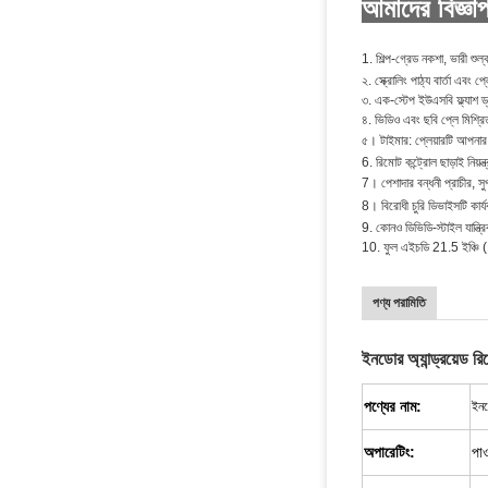
আমাদের বিজ্ঞাপ
1. শিল্প-গ্রেড নকশা, ভারী শুল্
২. স্ক্রোলিং পাঠ্য বার্তা এবং 
৩. এক-স্টেপ ইউএসবি ফ্ল্যাশ 
৪. ভিডিও এবং ছবি প্লে মিশ্র
৫।
টাইমার:
প্লেয়ারটি আপনার 
6. রিমোট কন্ট্রোল ছাড়াই নিয়ন
7।
পেশাদার বন্ধনী
প্রাচীর, 
8।
বিরোধী চুরি
ডিভাইসটি কার্য
9. কোনও ডিভিডি-স্টাইল যান্ত্র
10. ফুল এইচডি 21.5 ইঞ্চি (1
পণ্য পরামিতি
ইনডোর অ্যান্ড্রয়েড র
পণ্যের নাম:
ইনড
অপারেটিং:
পাও