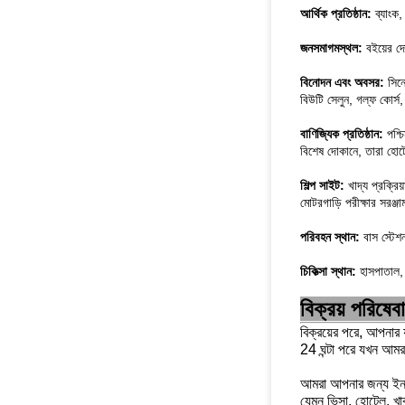
আর্থিক প্রতিষ্ঠান:
ব্যাংক
জনসমাগমস্থল:
বইয়ের দোক
বিনোদন এবং অবসর:
সিন
বিউটি সেলুন, গল্ফ কোর্স,
বাণিজ্যিক প্রতিষ্ঠান:
পশ্চ
বিশেষ দোকানে, তারা হোটে
শিল্প সাইট:
খাদ্য প্রক্রিয
মোটরগাড়ি পরীক্ষার সরঞ্জা
পরিবহন স্থান:
বাস স্টেশ
চিকিত্সা স্থান:
হাসপাতাল, চি
বিক্রয় পরিষেব
বিক্রয়ের পরে, আপনার
24 ঘন্টা পরে যখন আম
আমরা আপনার জন্য ইনস্ট
যেমন ভিসা, হোটেল, খা