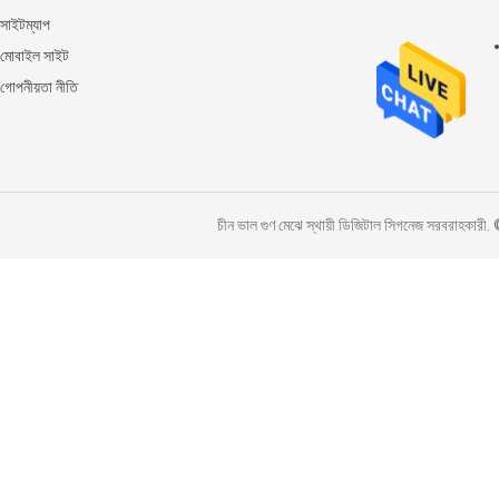
সাইটম্যাপ
মোবাইল সাইট
গোপনীয়তা নীতি
চীন ভাল গুণ মেঝে স্থায়ী ডিজিটাল সিগনেজ সরব