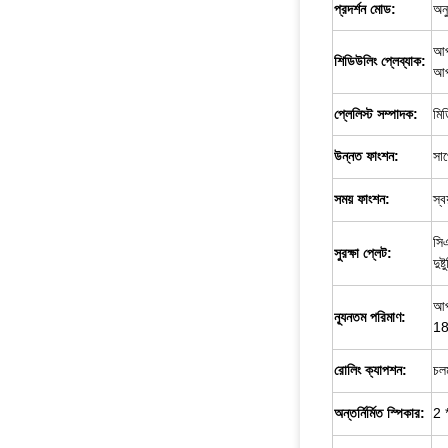
প্রদর্শন মোড:
অনু
আপন
শিডিউলিং প্লেব্যাক:
আপন
প্লেলিস্ট সম্পাদক:
মিড
উন্নত ফাংশন:
সাপ
সময় ফাংশন:
স্ব
সিএ
সুরক্ষা প্লেট:
দুষ
আপ
ন্যূনতম পরিমাণ:
18
রোলিং ক্যাপশন:
চলম
অন্তর্নির্মিত স্পিকার:
2 