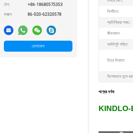
দেখার কোণ:
টেল:
+86-18680575353
বিপরীতে:
ফ্যাক্স:
86-020-62320578
প্রতিক্রিয়া সময়::
জীবনকাল:
আউটপুট শক্তি:
যোগাযোগ
চিত্র বিন্যাস:
বিশেষভাবে তুলে ধরা
পণ্যের বর্ণনা
KINDLO-