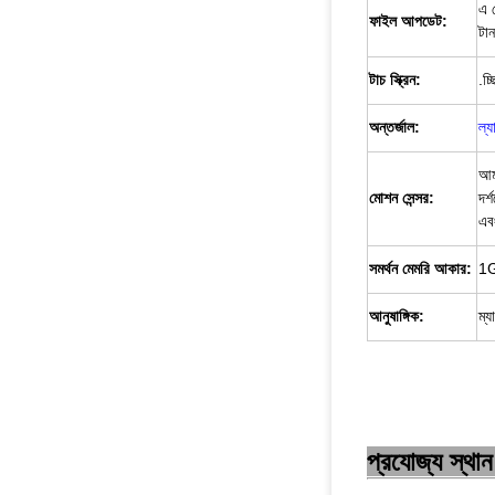
এ 
ফাইল আপডেট:
টা
টাচ স্ক্রিন:
.চ্
অন্তর্জাল:
ল্য
আমা
মোশন সেন্সর:
দর্
এব
সমর্থন মেমরি আকার:
1
আনুষাঙ্গিক:
ম্য
প্রযোজ্য স্থান