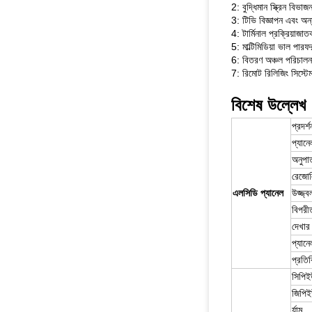
2: বুদ্ধিমান স্ক্রিন বিভাজন
3: টিভি বিজ্ঞাপন এবং অন্য
4: টার্মিনাল প্রক্রিয়াজ
5: মাল্টিমিডিয়া ভাল পারফরম
6: বিতরণ অঞ্চল পরিচালনা 
7: রিমোট রিলিজিং সিস্ট
বিশেষ উল্লেখ
প্রদর্
প্যান
অনুপাত
রেজো
এলসিডি প্যানেল
উজ্জ্ব
বিপরী
দেখার
প্যান
প্রতিক
সিপি
জিপি
র্যাম