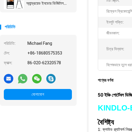
টাচ স্ক্রিন:
অ্যান্ড্রয়েড ইনডোর ডিজিটাল
সিগনেজ প্রদর্শন করে
রিফ্রেশ ফ্রিকোয়েন্স
ইনপুট শক্তি:
পরিচিতি
জীবনকাল:
পরিচিতি:
Michael Fang
চিত্র বিন্যাস:
টেল:
+86-18680575353
ফ্যাক্স:
86-020-62320578
বিশেষভাবে তুলে ধরা
পণ্যের বর্ণনা
যোগাযোগ
50 ইঞ্চি পোর্টেবল ডি
KINDLO-
বৈশিষ্ট্য
1: ক্লাউড প্ল্যাটফর্ম নি