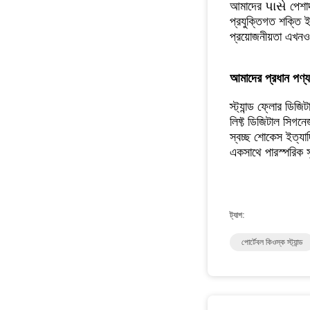
আমাদের પાસે পেশাদার
প্রযুক্তিগত শক্তি ই
প্রয়োজনীয়তা
এখনও অ
আমাদের প্রধান পণ্য
স্ট্যান্ড ফ্লোর ডিজ
লিফ্ট ডিজিটাল সিগন
স্বচ্ছ শোকেস ইত্যাদ
একসাথে পারস্পরিক 
ট্যাগ:
পোর্টেবল কিওস্ক স্ট্যান্ড