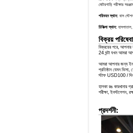
মোটরগাড়ি পরীক্ষার সরঞ্জা
পরিবহন স্থান:
বাস স্টেশ
চিকিত্সা স্থান:
হাসপাতাল, চি
বিক্রয় পরিষেব
বিক্রয়ের পরে, আপনার
24 ঘন্টা
যখন আমরা আপন
আমরা আপনার জন্য ইনস্ট
প্রতিষ্ঠান
যেমন ভিসা, হ
স্টাফ USD100 / দিন
হালকা রঙ কারখানার গ্র
পরীক্ষা, ইনস্টলেশন, রক
প্রদর্শনী: