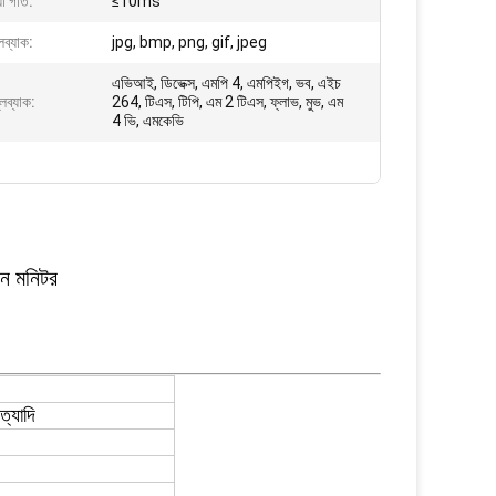
়া গতি:
≤10ms
ব্যাক:
jpg, bmp, png, gif, jpeg
এভিআই, ডিভেক্স, এমপি 4, এমপিইগ, ভব, এইচ
েব্যাক:
264, টিএস, টিপি, এম 2 টিএস, ফ্লাভ, মুভ, এম
4 ভি, এমকেভি
িন মনিটর
যাদি