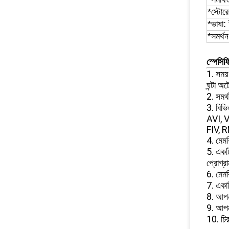
*স্টোর
*ভাষা:
*সমর্থ
স্পেসি
1. সময় 
ঘন্টা অ
2. সমর্
3. বিভ
AVI, 
FIV, 
4. মেমর
5. একট
প্রোগ্
6. মেমর
7. একাধ
8. আপনা
9. আপনা
10. চিরস