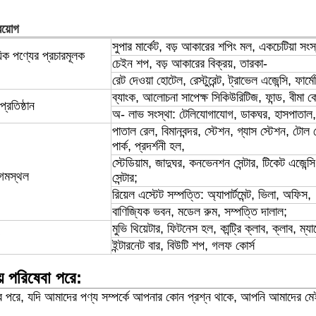
রয়োগ
সুপার মার্কেট, বড় আকারের শপিং মল, একচেটিয়া সংস্
়িক পণ্যের প্রচারমূলক
চেইন শপ, বড় আকারের বিক্রয়, তারকা-
রেট দেওয়া হোটেল, রেস্টুরেন্ট, ট্রাভেল এজেন্সি, ফার্ম
ব্যাংক, আলোচনা সাপেক্ষ সিকিউরিটিজ, ফান্ড, বীমা 
প্রতিষ্ঠান
অ-
লাভ সংস্থা: টেলিযোগাযোগ, ডাকঘর, হাসপাতাল, 
পাতাল রেল, বিমানবন্দর, স্টেশন, গ্যাস স্টেশন, টোল
পার্ক, প্রদর্শনী হল,
স্টেডিয়াম, জাদুঘর, কনভেনশন সেন্টার, টিকেট এজেন্স
গমস্থল
সেন্টার;
রিয়েল এস্টেট সম্পত্তি: অ্যাপার্টমেন্ট, ভিলা, অফিস,
বাণিজ্যিক ভবন, মডেল রুম, সম্পত্তি দালাল;
মুভি থিয়েটার, ফিটনেস হল, কান্ট্রি ক্লাব, ক্লাব, ম্
ইন্টারনেট বার, বিউটি শপ, গলফ কোর্স
য় পরিষেবা পরে:
়ের পরে, যদি আমাদের পণ্য সম্পর্কে আপনার কোন প্রশ্ন থাকে, আপনি আমাদের মে