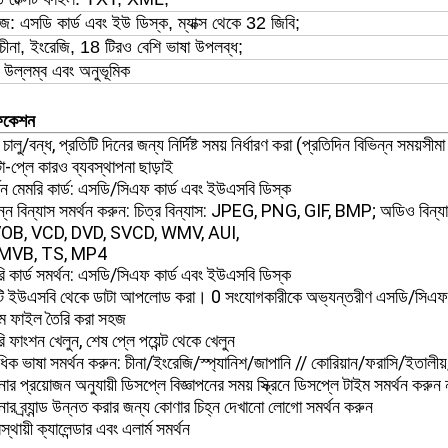
েজ: এসডি কার্ড এবং ইউ ডিস্ক, ম্যাক্স থেকে 32 জিবি;
 চীনা, ইংরেজি, 18 টিরও বেশি ভাষা উপলব্ধ;
ন উল্লম্ব এবং
অনুভূমিক
ফিকেশন
চালু/বন্ধ, প্রতিটি দিনের জন্য নির্দিষ্ট সময় নির্ধারণ করা (প্রতিদিন বিভিন্ন সময়সী
টো-প্লে কারও ব্যবস্থাপনা ছাড়াই
থন মেমরি কার্ড: এসডি/সিএফ কার্ড এবং ইউএসবি ডিস্ক
িন্ন বিন্যাস সমর্থন করুন: চিত্র বিন্যাস: JPEG, PNG, GIF, BMP; অডিও
VOB, VCD, DVD, SVCD, WMV, AUI,
RMVB, TS, MP4
ি কার্ড সমর্থন: এসডি/সিএফ কার্ড এবং ইউএসবি ডিস্ক
ি ইউএসবি থেকে ডাটা আপলোড করা। 0 সংযোগকারীকে অভ্যন্তরীণ এসডি/সিএফ কার্
রাম ফাইল তৈরি করা সহজ
ি ফাংশন খেলুন, শেষ প্লে পয়েন্ট থেকে খেলুন
িক ভাষা সমর্থন করুন: চীনা/ইংরেজি/স্প্যানিশ/জাপানি // কোরিয়ান/ফরাসি/ইতালীয়/
র প্রয়োজন অনুযায়ী ডিসপ্লে বিজ্ঞাপনের সময় স্ক্রিনে ডিসপ্লে টাইম সমর্থন করুন 
র ব্র্যান্ড উন্নত করার জন্য কোণার চিহ্ন দেখানো লোগো সমর্থন করুন
্থায়ী ক্যালেন্ডার এবং এলার্ম সমর্থন