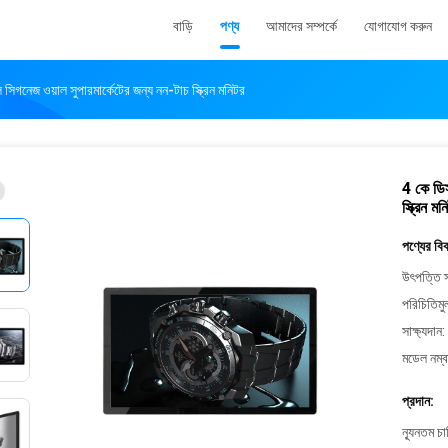
বাড়ি
পণ্য
আমাদের সম্পর্কে
যোগাযোগ করুন
সিগনেজ ওয়াল সুপারমার্কেটের জন্য নন-টাচ স্ক্রিন মনিটর
4 কে ডিস
স্ক্রিন মন
পণ্যের বি
উৎপত্তি স
পরিচিতিমু
সাক্ষ্যদান:
মডেল নম্ব
প্রদান:
ন্যূনতম চ