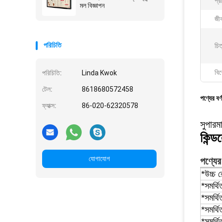
প্র
মল বিজ্ঞাপন
জী
পরিচিতি
চিত
বিশ
পরিচিতি:
Linda Kwok
টেল:
8618680572458
পণ্যের বর্
ফ্যাক্স:
86-020-62320578
সুপারম
কিন্
যোগাযোগ
পণ্যের 
*উচ্চ 
*সমর্
*সমর্
*সমর্
*সমর্থ