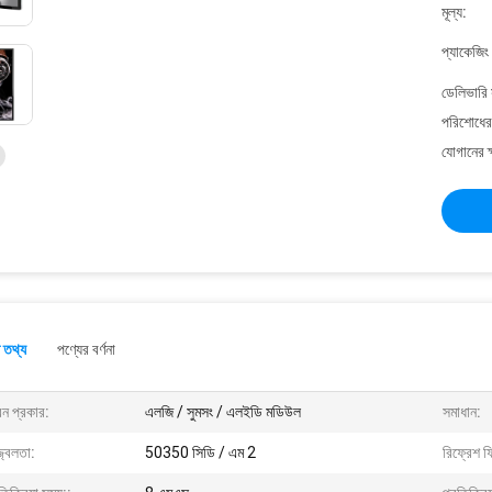
মূল্য:
প্যাকেজিং
ডেলিভারি 
পরিশোধের 
যোগানের ক
 তথ্য
পণ্যের বর্ণনা
্রিন প্রকার:
এলজি / সুমসং / এলইডি মডিউল
সমাধান:
জ্বলতা:
50350 সিডি / এম 2
রিফ্রেশ ফ্