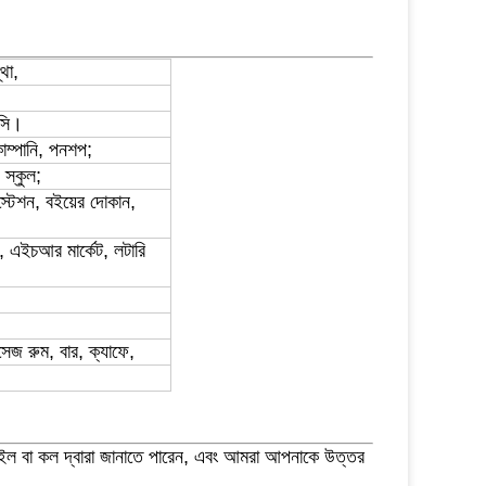
থা,
েসি।
কোম্পানি, পনশপ;
স্কুল;
 স্টেশন, বইয়ের দোকান,
ি, এইচআর মার্কেট, লটারি
যাসেজ রুম, বার, ক্যাফে,
ইল ​​বা কল দ্বারা জানাতে পারেন, এবং আমরা আপনাকে উত্তর