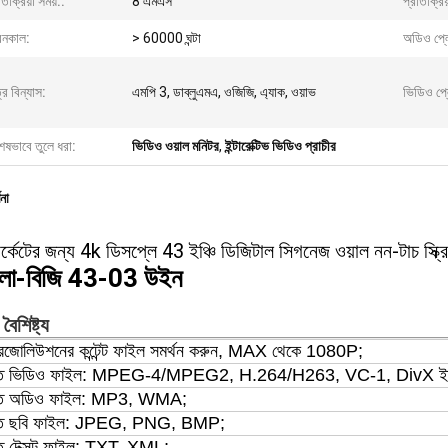
তিক্রিয়া সময়::
8 এমএস
প্রতিক্রিয
বনকাল:
> 60000 ঘন্টা
অডিও প্লে
্র বিন্যাস:
এমপি 3, ডাব্লুএমএ, ওজিজি, এ্যাক, ওয়াভ
ভিডিও প্ল
েষভাবে তুলে ধরা:
ভিডিও ওয়াল মনিটর
,
ইন্টারেক্টিভ ভিডিও প্রাচীর
ণনা
ার্কেটের জন্য 4k ডিসপ্লে 43 ইঞ্চি ডিজিটাল সিগনেজ ওয়াল নন-টাচ স্ক্র
ডলো-বিজি 43-03 উইন
বৈশিষ্ট্য
রেজোলিউশনের কন্টেন্ট ফাইল সমর্থন করুন, MAX থেকে 1080P;
থিত ভিডিও ফাইল: MPEG-4/MPEG2, H.264/H263, VC-1, DivX ইত্
থিত অডিও ফাইল: MP3, WMA;
থিত ছবি ফাইল: JPEG, PNG, BMP;
িত টেক্সট ফাইল: TXT, XML;