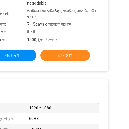
negotiable
প্লাস্টিকের প্যাকেজিং&gt; ফেনা&gt; রফতানির মানীয়
 বিবরণ:
কার্ডোন
সময়:
7-15days g আলোচনা সাপেক্ষে
শর্ত:
টি / টি
্ষমতা:
1500, টুকরা / সপ্তাহ
ভালো দাম
যোগাযোগ
1920 * 1080
রিকোয়েন্সি:
60HZ