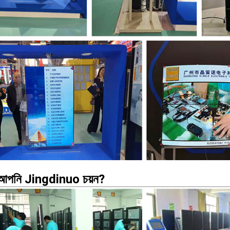
আপনি Jingdinuo চয়ন?