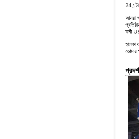
24 ঘন্ট
আমরা আম
প্রতিষ্ঠ
কর্মী 
হালকা র
তোমার
প্রদর্