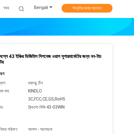
Bengali
খবর
উদ্ধৃতির জন্য আবেদন
প্লে 43 ইঞ্চির ডিজিটাল সিগনেজ ওয়াল সুপারমার্কেটের জন্য নন-টাচ
িটর
বরণ:
্থল:
গুয়াংঝু, চীন
লক নাম:
KINDLO
3C,FCC,CE,GS,RoHS
ার:
কিন্ডলো-বিজি 43-03WIN
াহিদার পরিমাণ:
আলাপ - আলোচনা