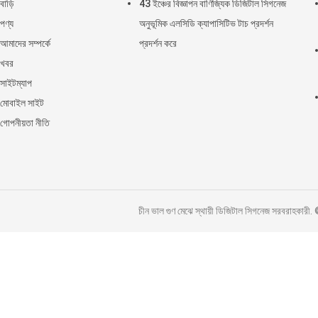
বাড়ি
43 ইঞ্চের বিজ্ঞাপন বাণিজ্যিক ডিজিটাল সিগনেজ
পণ্য
অনুভূমিক এলসিডি ক্যাপাসিটিভ টাচ প্রদর্শন
আমাদের সম্পর্কে
প্রদর্শন করে
খবর
সাইটম্যাপ
মোবাইল সাইট
গোপনীয়তা নীতি
চীন ভাল গুণ মেঝে স্থায়ী ডিজিটাল সিগনেজ সরব