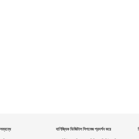
সম্বন্ধে
বাণিজ্যিক ডিজিটাল সিগনেজ প্রদর্শন করে