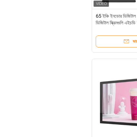
65 ইঞ্চি ইনডোর ডিজিটাল সি
ডিজিটাল স্ক্রিনগুলি এইচ
ভা