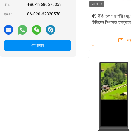
টেল:
+86-18680575353
ফ্যাক্স:
86-020-62320578
49 ইঞ্চি তল প্রদর্শনী কেন
ডিজিটাল সিগনেজ ইনফ্রারে
ভা
যোগাযোগ