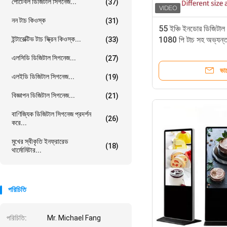
পোর্টেবল ডিজিটাল সিগনেজ...
(37)
নন টাচ কিওস্ক
(31)
55 ইঞ্চি ইনডোর ডিজিটা
ইন্টারেক্টিভ টাচ স্ক্রিন কিওস্ক...
1080 পি টাচ সহ অভ্যন্
(33)
এলসিডি ডিজিটাল সিগনেজ...
(27)
ভা
এলইডি ডিজিটাল সিগনেজ...
(19)
বিজ্ঞাপন ডিজিটাল সিগনেজ...
(21)
বাণিজ্যিক ডিজিটাল সিগনেজ প্রদর্শন
(26)
করে...
মুখের স্বীকৃতি ইনফ্রারেড
(18)
থার্মোমিটার...
পরিচিতি
পরিচিতি:
Mr. Michael Fang