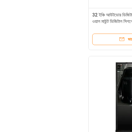
32 ইঞ্চি আউটডোর ডিজিটাল
ওয়াল মাউন্ট ডিজিটাল সিগন
ভা