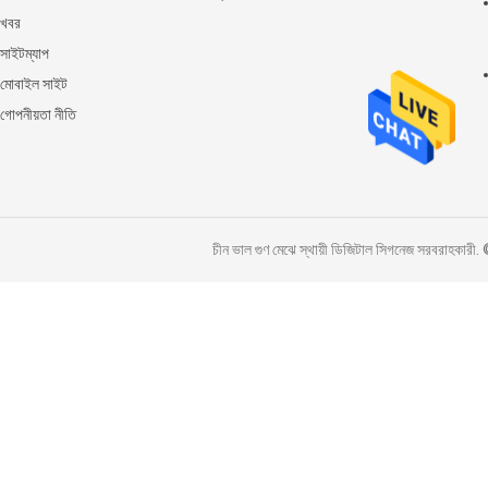
খবর
সাইটম্যাপ
মোবাইল সাইট
গোপনীয়তা নীতি
চীন ভাল গুণ মেঝে স্থায়ী ডিজিটাল সিগনেজ সরব