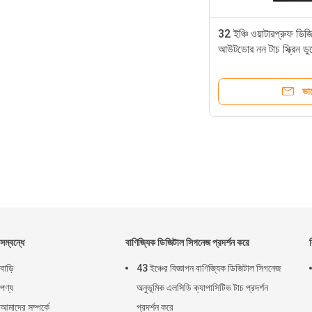
32 ইঞ্চি ওয়াটারপ্রুফ ড
আউটডোর নন টাচ স্ক্রিন ডুয
ভা
সম্বন্ধে
বাণিজ্যিক ডিজিটাল সিগনেজ প্রদর্শন করে
বাড়ি
43 ইঞ্চের বিজ্ঞাপন বাণিজ্যিক ডিজিটাল সিগনেজ
পণ্য
অনুভূমিক এলসিডি ক্যাপাসিটিভ টাচ প্রদর্শন
আমাদের সম্পর্কে
প্রদর্শন করে