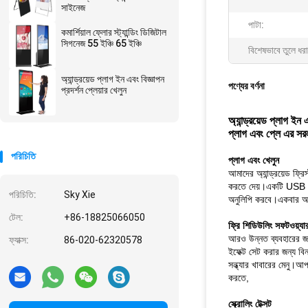
সাইনেজ
পাটা:
কমার্শিয়াল ফ্লোর স্ট্যান্ডিং ডিজিটাল
সিগনেজ 55 ইঞ্চি 65 ইঞ্চি
বিশেষভাবে তুলে ধরা
অ্যান্ড্রয়েড প্লাগ ইন এবং বিজ্ঞাপন
পণ্যের বর্ণনা
প্রদর্শন প্লেয়ার খেলুন
অ্যান্ড্রয়েড প্লাগ ইন 
প্লাগ এবং প্লে এর সর
পরিচিতি
প্লাগ এবং খেলুন
আমাদের অ্যান্ড্রয়েড ফ্র
করতে দেয়।একটি USB মেম
পরিচিতি:
Sky Xie
অনুলিপি করবে।একবার আপনি
টেল:
+86-18825066050
ফ্রি শিডিউলিং সফটওয়্যা
আরও উন্নত ব্যবহারের জন্য
ফ্যাক্স:
86-020-62320578
ইফেক্ট সেট করার জন্য বিন
সন্ধ্যার খাবারের মেনু।আ
করতে,
স্ক্রোলিং টেক্সট