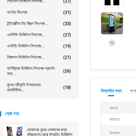
পোর্টেবল ডিজিটাল সিগনেজ...
(37)
নন টাচ কিওস্ক
(31)
ইন্টারেক্টিভ টাচ স্ক্রিন কিওস্ক...
(33)
এলসিডি ডিজিটাল সিগনেজ...
(27)
এলইডি ডিজিটাল সিগনেজ...
(19)
বিজ্ঞাপন ডিজিটাল সিগনেজ...
(21)
বাণিজ্যিক ডিজিটাল সিগনেজ প্রদর্শন
(26)
করে...
মুখের স্বীকৃতি ইনফ্রারেড
(18)
থার্মোমিটার...
বিস্তারিত তথ্য
পণ্য
আদর্শ:
শ্রেষ্ঠ পণ্য
আয়তন:
দোকানের খুচরা দোকানের জন্য
উপাদান:
ভাঁজযোগ্য মেঝে স্ট্যান্ডিং ডিজিটাল