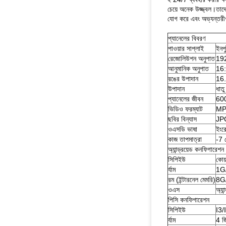
চেয়ে অনেক উজ্জ্বল।তাদে
যোগ করে এবং অভ্যন্তরীণ 
প্যানেলের বিবরণ
পাওয়ার সাপ্লাই
ইন
রেজোলিউশন অনুপাত
19
আনুমানিক অনুপাত
16:
রঙের উপাদান
16.
উপাদান
ধাতু
প্যানেলের জীবন
600
ভিডিও ফরম্যাট
MP
ছবির বিন্যাস
JP
ওএসডি ভাষা
ইংরে
কাজ তাপমাত্রা
-7 
অ্যান্ড্রয়েড কনফিগারেশন
সিপিইউ
কোয
র্যাম
1G/
রম (ইন্টারনেল মেমরি)
8G/
ওএস
অ্যা
পিসি কনফিগারেশন
সিপিইউ
I3/
র্যাম
4 জ