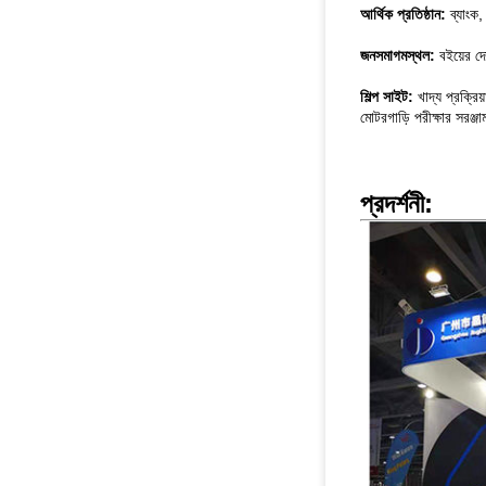
আর্থিক প্রতিষ্ঠান:
ব্যাংক
জনসমাগমস্থল:
বইয়ের দোক
শিল্প সাইট:
খাদ্য প্রক্রিয
মোটরগাড়ি পরীক্ষার সরঞ্জা
প্রদর্শনী: