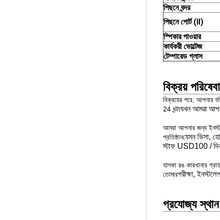
পিছনে বন্দর
পিছনে পোর্ট (Ⅱ)
স্পিকার পাওয়ার
কার্যকরী ভোল্টেজ
টেম্পারেড গ্লাস
বিক্রয় পরিষেব
বিক্রয়ের পরে, আপনার য
যখন আমরা আপনা
24 ঘন্টা
আমরা আপনার জন্য ইনস্টলে
যেমন ভিসা, হো
প্রতিষ্ঠান
স্টাফ USD100 / দিন
হালকা রঙ কারখানার গ্রাহ
পরীক্ষা, ইনস্টলে
তোমার
প্রযোজ্য স্থান