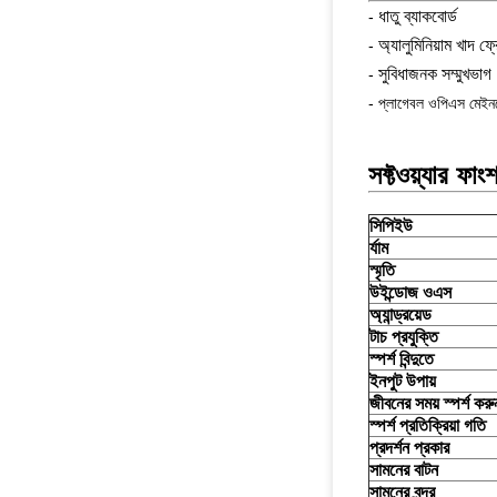
ধাতু ব্যাকবোর্ড
-
অ্যালুমিনিয়াম খাদ ফ্
-
সুবিধাজনক সম্মুখভাগ
-
- প্লাগেবল ওপিএস মেইন
সফ্টওয়্যার ফাং
সিপিইউ
র্যাম
স্মৃতি
উইন্ডোজ ওএস
অ্যান্ড্রয়েড
টাচ প্রযুক্তি
স্পর্শ বিন্দুতে
ইনপুট উপায়
জীবনের সময় স্পর্শ করু
স্পর্শ প্রতিক্রিয়া গতি
প্রদর্শন প্রকার
সামনের বাটন
সামনের বন্দর