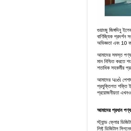
গুয়াংজু জিঙ্গদিনু ই
বাণিজ্যিক প্রদর্শন
অভিজ্ঞতা এবং 10 ব
আমাদের সমস্ত পণ্
মান নিশ্চিত করতে 
শতাধিক সহকর্মীর প্র
আমাদের પાસે পেশাদার
প্রযুক্তিগত শক্তি ই
প্রয়োজনীয়তা
এখনও অ
আমাদের প্রধান পণ্য
স্ট্যান্ড ফ্লোর ডিজ
লিফ্ট ডিজিটাল সিগন