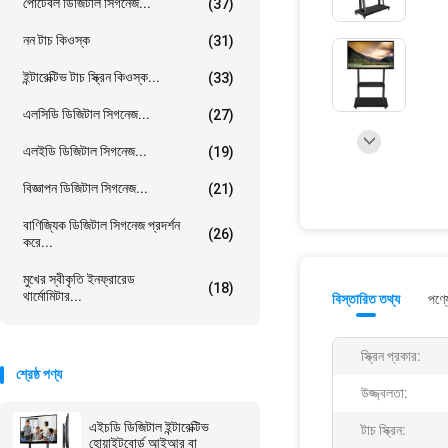
পোর্টেবল ডিজিটাল সিগনেজ...
(37)
নন টাচ কিওস্ক
(31)
ইন্টারেক্টিভ টাচ স্ক্রিন কিওস্ক...
(33)
এলসিডি ডিজিটাল সিগনেজ...
(27)
এলইডি ডিজিটাল সিগনেজ...
(19)
বিজ্ঞাপন ডিজিটাল সিগনেজ...
(21)
বাণিজ্যিক ডিজিটাল সিগনেজ প্রদর্শন
(26)
করে...
মুখের স্বীকৃতি ইনফ্রারেড
(18)
থার্মোমিটার...
বিস্তারিত তথ্য
পণ্য
স্ক্রিন প্রকার:
শ্রেষ্ঠ পণ্য
উজ্জ্বলতা:
এইচডি ডিজিটাল ইন্টারেক্টিভ
টাচ স্ক্রিন:
হোয়াইটবোর্ড আইআর বা