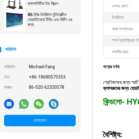
ক্যাপাসিটিভ টাচ স্ক্রিন
দেখার কোণ:
86 ইঞ্চি ডিজিটাল ইন্টারেক্টিভ
বিপরীতে:
হোয়াইটবোর্ড টিচিং এবং মিটিং এর
জন্য
কাজ তাপমাত্রা:
স্পর্শ প্রতিক্রিয়া গ
পরিচিতি
লক্ষণীয় করা:
পরিচিতি:
Michael Fang
পণ্যের বর্ণনা
টেল:
+86-18680575353
শ্রেণিকক্ষের জন্য স্মার্
ফ্যাক্স:
86-020-62320578
ক্লাসরুমের জন্য হোয়াইট
কিন্ডলো- 
যোগাযোগ
বৈশিষ্ট্য: