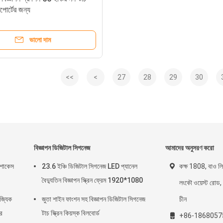
ারপোর্টের জন্য
ভালো দাম
<<
<
27
28
29
30
বিজ্ঞাপন ডিজিটাল সিগনেজ
আমাদের অনুসরণ করো
ছ শোকেস
23.6 ইঞ্চি ডিজিটাল সিগনেজ LED প্যানেল
কক্ষ 1808, বাও লি ঝ
বৈদ্যুতিন বিজ্ঞাপন স্ক্রিন ফ্রেম 1920*1080
লংকৌ ওয়েস্ট রোড, ত
িজ্যিক
জুতা শাইন ফাংশন সহ বিজ্ঞাপন ডিজিটাল সিগনেজ
চীন
রে
টাচ স্ক্রিন কিয়স্ক বিলবোর্ড
+86-1868057