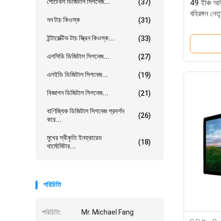
পোর্টেবল ডিজিটাল সিগনেজ...
(37)
49 ইঞ্চি আ
বহিরঙ্গন নে
নন টাচ কিওস্ক
(31)
ইন্টারেক্টিভ টাচ স্ক্রিন কিওস্ক...
(33)
এলসিডি ডিজিটাল সিগনেজ...
(27)
এলইডি ডিজিটাল সিগনেজ...
(19)
বিজ্ঞাপন ডিজিটাল সিগনেজ...
(21)
বাণিজ্যিক ডিজিটাল সিগনেজ প্রদর্শন
(26)
করে...
মুখের স্বীকৃতি ইনফ্রারেড
(18)
থার্মোমিটার...
পরিচিতি
পরিচিতি:
Mr. Michael Fang