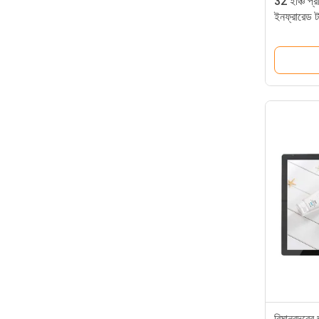
32 ইঞ্চি প্
ইনফ্রারেড টা
পাইয়ার
বিমানবন্দরে