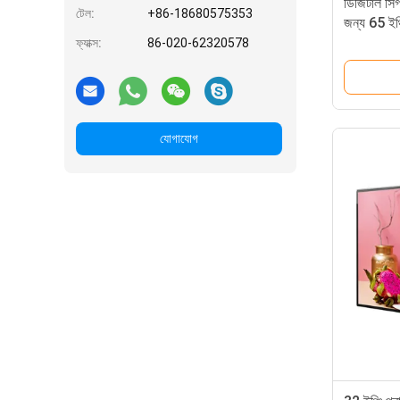
ডিজিটাল সিগন
টেল:
+86-18680575353
জন্য 65 ইঞ্চি
ফ্যাক্স:
86-020-62320578
যোগাযোগ