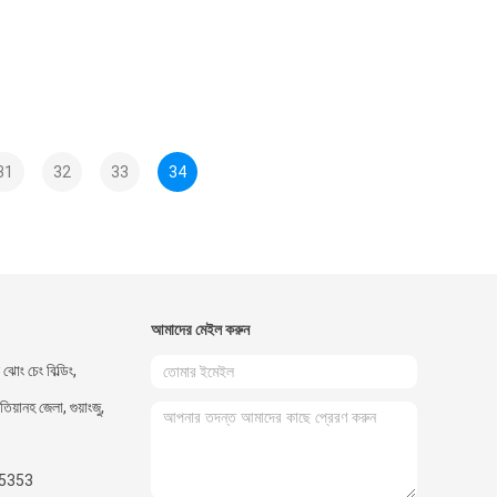
31
32
33
34
আমাদের মেইল ​​করুন
োং চেং বিল্ডিং,
িয়ানহ জেলা, গুয়াংজু,
5353